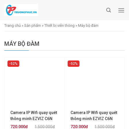
Skip
to
content
Trang chủ
»
Sản phẩm
»
Thiết bị viễn thông
»
Máy bộ đàm
MÁY BỘ ĐÀM
52%
52%
Camera IP Wifi quay quét
Camera IP Wifi quay quét
thông minh EZVIZ C6N
thông minh EZVIZ C6N
4MP
4MP
720.000đ
1.500.000đ
720.000đ
1.500.000đ