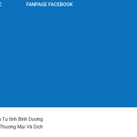
C
FANPAGE FACEBOOK
g
 Tư tỉnh Bình Dương
 Thương Mại Và Dịch