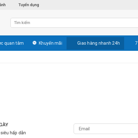
ánh
Tuyển dụng
c quan tâm
Khuyến mãi
Giao hàng nhanh 24h
7
NGÀY
 siêu hấp dẫn