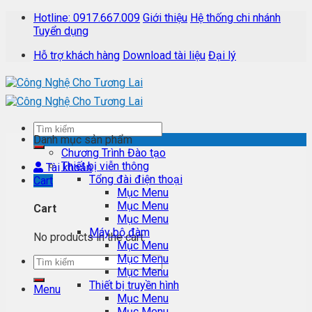
Skip
Hotline: 0917.667.009
Giới thiệu
Hệ thống chi nhánh
to
Tuyển dụng
content
Hỗ trợ khách hàng
Download tài liệu
Đại lý
Danh mục sản phẩm
Chương Trình Đào tạo
Thiết bị viễn thông
Tài khoản
Tổng đài điện thoại
Cart
Mục Menu
Mục Menu
Cart
Mục Menu
Máy bộ đàm
No products in the cart.
Mục Menu
Mục Menu
Mục Menu
Thiết bị truyền hình
Menu
Mục Menu
Mục Menu