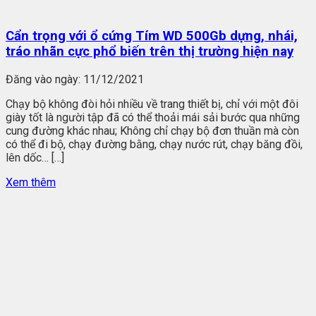
Cẩn trọng với ổ cứng Tím WD 500Gb dựng, nhái,
tráo nhãn cực phổ biến trên thị trường hiện nay
Đăng vào ngày:
11/12/2021
Chạy bộ không đòi hỏi nhiều về trang thiết bị, chỉ với một đôi
giày tốt là người tập đã có thể thoải mái sải bước qua những
cung đường khác nhau; Không chỉ chạy bộ đơn thuần mà còn
có thể đi bộ, chạy đường bằng, chạy nước rút, chạy băng đồi,
lên dốc… […]
Xem thêm