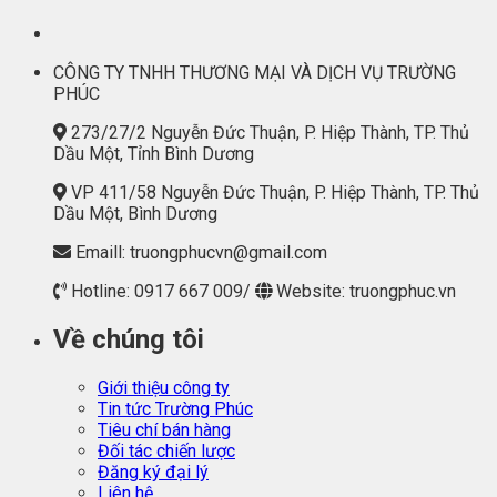
CÔNG TY TNHH THƯƠNG MẠI VÀ DỊCH VỤ TRƯỜNG
PHÚC
273/27/2 Nguyễn Đức Thuận, P. Hiệp Thành, TP. Thủ
Dầu Một, Tỉnh Bình Dương
VP 411/58 Nguyễn Đức Thuận, P. Hiệp Thành, TP. Thủ
Dầu Một, Bình Dương
Emaill: truongphucvn@gmail.com
Hotline: 0917 667 009/
Website: truongphuc.vn
Về chúng tôi
Giới thiệu công ty
Tin tức Trường Phúc
Tiêu chí bán hàng
Đối tác chiến lược
Đăng ký đại lý
Liên hệ