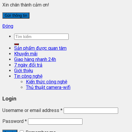
Xin chân thành cảm ơn!
Đóng
Sản phẩm được quan tâm
Khuyến mãi
Giao hàng nhanh 24h
7 ngày đổi trả
Giới thiệu
Tin công nghệ
Kiến thức công nghệ
Thủ thuật camera-wifi
Login
Username or email address
*
Password
*