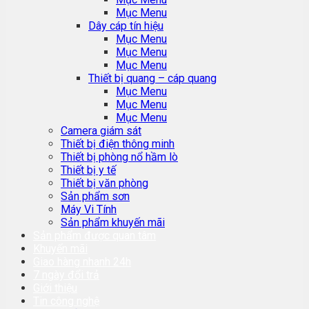
Mục Menu
Dây cáp tín hiệu
Mục Menu
Mục Menu
Mục Menu
Thiết bị quang – cáp quang
Mục Menu
Mục Menu
Mục Menu
Camera giám sát
Thiết bị điện thông minh
Thiết bị phòng nổ hầm lò
Thiết bị y tế
Thiết bị văn phòng
Sản phẩm sơn
Máy Vi Tính
Sản phẩm khuyến mãi
Sản phẩm được quan tâm
Khuyến mãi
Giao hàng nhanh 24h
7 ngày đổi trả
Giới thiệu
Tin công nghệ