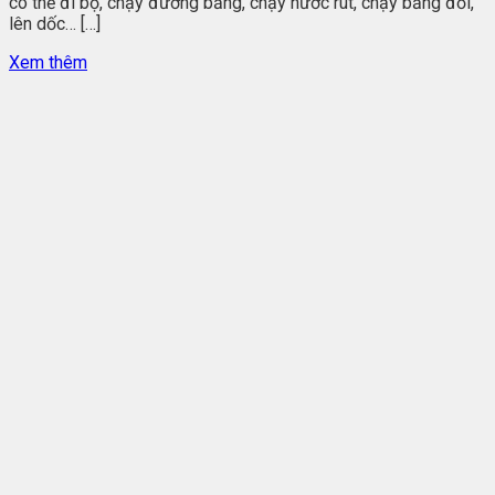
có thể đi bộ, chạy đường bằng, chạy nước rút, chạy băng đồi,
lên dốc… […]
Xem thêm