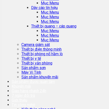
Mục Menu
Dây cáp tín hiệu
Mục Menu
Mục Menu
Mục Menu
Thiết bị quang – cáp quang
Mục Menu
Mục Menu
Mục Menu
Camera giám sát
Thiết bị điện thông minh
Thiết bị phòng nổ hầm lò
Thiết bị y tế
Thiết bị văn phòng
Sản phẩm sơn
Máy Vi Tính
Sản phẩm khuyến mãi
Sản phẩm được quan tâm
Khuyến mãi
Giao hàng nhanh 24h
7 ngày đổi trả
Giới thiệu
Tin công nghệ