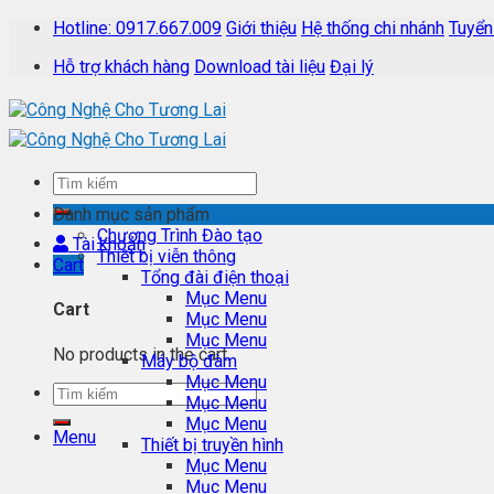
Skip
Hotline: 0917.667.009
Giới thiệu
Hệ thống chi nhánh
Tuyển
to
Hỗ trợ khách hàng
Download tài liệu
Đại lý
content
Danh mục sản phẩm
Chương Trình Đào tạo
Tài khoản
Thiết bị viễn thông
Cart
Tổng đài điện thoại
Mục Menu
Cart
Mục Menu
Mục Menu
No products in the cart.
Máy bộ đàm
Mục Menu
Mục Menu
Mục Menu
Menu
Thiết bị truyền hình
Mục Menu
Mục Menu