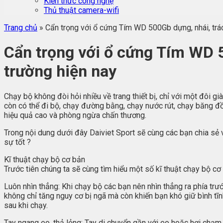
Kiến thức công nghệ
Thủ thuật camera-wifi
Trang chủ
»
Cẩn trọng với ổ cứng Tím WD 500Gb dựng, nhái, tráo
Cẩn trọng với ổ cứng Tím WD 5
trường hiện nay
Chạy bộ không đòi hỏi nhiều về trang thiết bị, chỉ với một đôi 
còn có thể đi bộ, chạy đường bằng, chạy nước rút, chạy băng đồ
hiệu quả cao và phòng ngừa chấn thương.
Trong nội dung dưới đây Daiviet Sport sẽ cùng các bạn chia sẻ
sự tốt ?
Kĩ thuật chạy bộ cơ bản
Trước tiên chúng ta sẽ cùng tìm hiểu một số kĩ thuật chạy bộ cơ
Luôn nhìn thẳng: Khi chạy bộ các bạn nên nhìn thẳng ra phía trư
không chỉ tăng nguy cơ bị ngã mà còn khiến bạn khó giữ bình tĩ
sau khi chạy.
Tay ngang eo, thả lỏng: Tay di chuyển gần với eo hoặc hơi chạm 