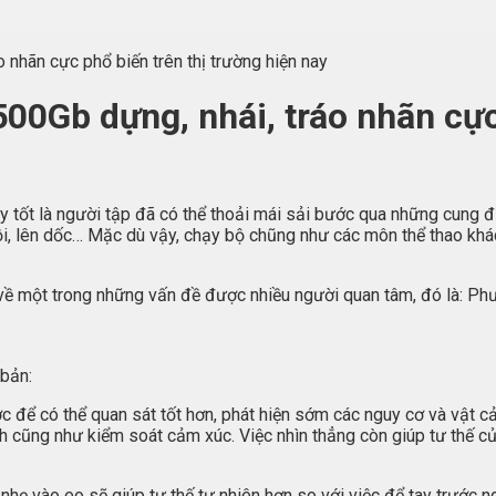
 nhãn cực phổ biến trên thị trường hiện nay
00Gb dựng, nhái, tráo nhãn cực 
giày tốt là người tập đã có thể thoải mái sải bước qua những cun
i, lên dốc… Mặc dù vậy, chạy bộ chũng như các môn thể thao khác
 về một trong những vấn đề được nhiều người quan tâm, đó là: Ph
 bản:
ớc để có thể quan sát tốt hơn, phát hiện sớm các nguy cơ và vật c
nh cũng như kiểm soát cảm xúc. Việc nhìn thẳng còn giúp tư thế c
nhẹ vào eo sẽ giúp tư thế tự nhiên hơn so với việc để tay trước 