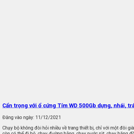
Cẩn trọng với ổ cứng Tím WD 500Gb dựng, nhái, trá
Đăng vào ngày:
11/12/2021
Chạy bộ không đòi hỏi nhiều về trang thiết bị, chỉ với một đôi 
còn có thể đi bộ, chạy đường bằng, chạy nước rút, chạy băng đồi