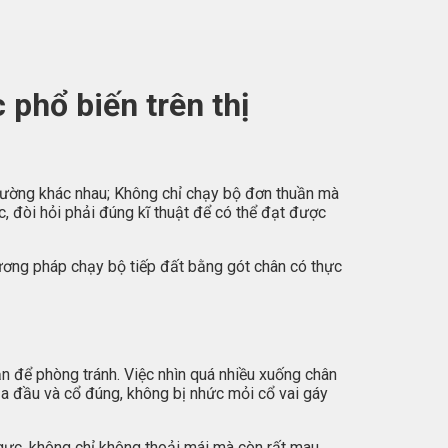
phổ biến trên thị
g đường khác nhau; Không chỉ chạy bộ đơn thuần mà
, đòi hỏi phải đúng kĩ thuật để có thể đạt được
ương pháp chạy bộ tiếp đất bằng gót chân có thực
ản để phòng tránh. Việc nhìn quá nhiều xuống chân
ủa đầu và cổ đúng, không bị nhức mỏi cổ vai gáy
ngực, không chỉ không thoải mái mà còn rất mau