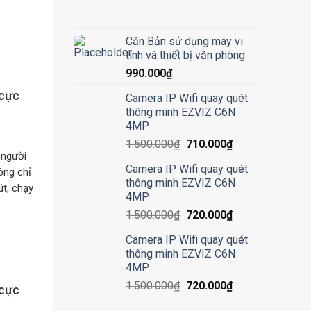
Căn Bản sử dụng máy vi
tính và thiết bị văn phòng
990.000
₫
 cực
Camera IP Wifi quay quét
thông minh EZVIZ C6N
4MP
1.500.000
₫
710.000
₫
 người
Camera IP Wifi quay quét
ông chỉ
thông minh EZVIZ C6N
t, chạy
4MP
1.500.000
₫
720.000
₫
Camera IP Wifi quay quét
thông minh EZVIZ C6N
4MP
1.500.000
₫
720.000
₫
 cực