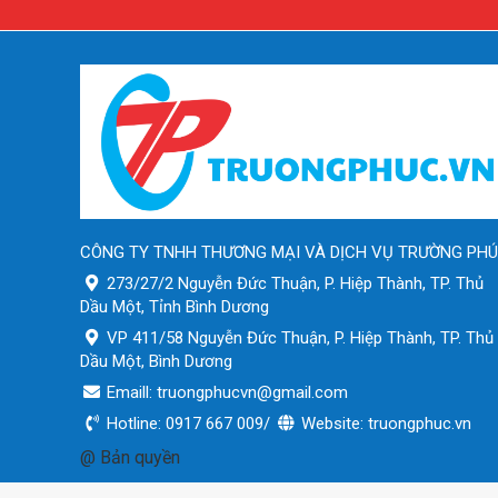
CÔNG TY TNHH THƯƠNG MẠI VÀ DỊCH VỤ TRƯỜNG PH
273/27/2 Nguyễn Đức Thuận, P. Hiệp Thành, TP. Thủ
Dầu Một, Tỉnh Bình Dương
VP 411/58 Nguyễn Đức Thuận, P. Hiệp Thành, TP. Thủ
Dầu Một, Bình Dương
Emaill: truongphucvn@gmail.com
Hotline: 0917 667 009/
Website: truongphuc.vn
@ Bản quyền