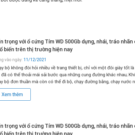
n trọng với ổ cứng Tím WD 500Gb dựng, nhái, tráo nhãn
ổ biến trên thị trường hiện nay
ng vào ngày:
11/12/2021
y bộ không đòi hỏi nhiều về trang thiết bị, chỉ với một đôi giày tốt là
 đã có thể thoải mái sải bước qua những cung đường khác nhau; Kh
y bộ đơn thuần mà còn có thể đi bộ, chạy đường bằng, chạy nước rú
g đồi, lên dốc… […]
Xem thêm
n trọng với ổ cứng Tím WD 500Gb dựng, nhái, tráo nhãn
ổ biến trên thị trường hiện nay