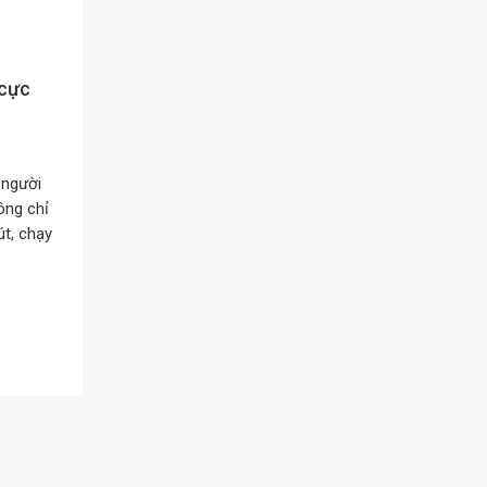
 cực
 người
ông chỉ
t, chạy