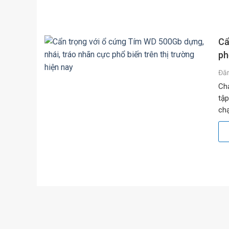
Cẩ
ph
Đă
Chạ
tập
chạ
băn