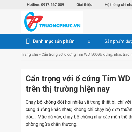
Skip
Hotline: 0917.667.009
Giới thiệu
Hệ thống chi nh
to
content
Danh mục sản phẩm
Sản phẩm đượ
Trang chủ
»
Cẩn trọng với ổ cứng Tím WD 500Gb dựng, nhái, tráo n
Cẩn trọng với ổ cứng Tím WD 
trên thị trường hiện nay
Chạy bộ không đòi hỏi nhiều về trang thiết bị, chỉ vớ
cung đường khác nhau; Không chỉ chạy bộ đơn thuần 
dốc… Mặc dù vậy, chạy bộ chũng như các môn thể tha
phòng ngừa chấn thương.