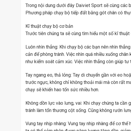
Trong nội dung dưới đây Daiviet Sport sẽ cùng các 
Phương pháp chạy bộ tiếp đất bằng gót chân có thự
Kĩ thuật chạy bộ cơ bản
Trước tiên chúng ta sẽ cùng tìm hiểu một số kĩ thuật
Luôn nhìn thẳng: Khi chạy bộ các bạn nên nhìn thẳng 
cản để phòng tránh. Việc nhìn quá nhiều xuống chân 
như kiểm soát cảm xúc. Việc nhìn thẳng còn giúp tư 
Tay ngang eo, thả lỏng: Tay di chuyển gần với eo hoặ
trước ngực, không chỉ không thoải mái mà còn rất mau
chạy sẽ khiến hao tốn sức nhiều hơn.
Không dồn lực vào lưng, vai: Khi chạy chúng ta cần 
tránh làm tổn thương cột sống. Cũng không rướn lưng
Vung tay nhịp nhàng: Vung tay nhịp nhàng để cơ thể 
ta có thể cảm nhận được năng lượng tăng dần, giảm