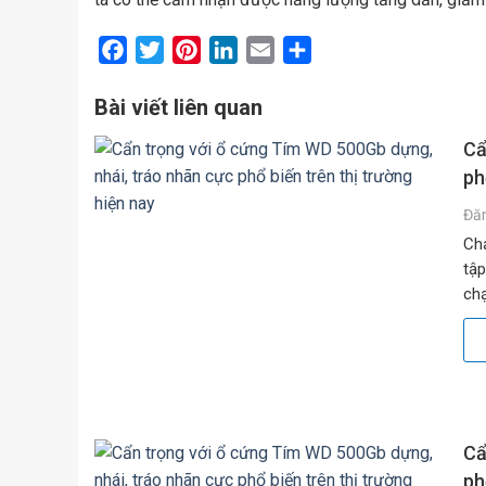
Facebook
Twitter
Pinterest
LinkedIn
Email
Share
Bài viết liên quan
Cẩ
ph
Đă
Chạ
tập
chạ
băn
Cẩ
ph