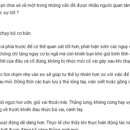
bạn chia sẻ về một trong những vấn đề được nhiều người quan tâm,
c sự tốt ?
 chạy bộ cơ bản:
ra phía trước để có thể quan sát tốt hơn, phát hiện sớm các nguy 
không chỉ tăng nguy cơ bị ngã mà còn khiến bạn khó giữ bình tĩnh
thế của đầu và cổ đúng, không bị nhức mỏi cổ vai gáy sau khi chạ
c hơi chạm nhẹ vào eo sẽ giúp tư thế tự nhiên hơn so với việc để
 mỏi. Đồng thời các bạn lưu ý thả lỏng tay, việc siết hoặc gồng c
giữ ngực hơi ưỡn, giữ vai thoải mái. Thẳng lưng, không cong hay v
 về trước khiến đau nhức bả vai, cánh tay.
hoạt động dễ dàng hơn. Thực tế cho thấy khi thực hiện động tác n
 bớt được đáng kể căng thẳng, mệt mỏi.