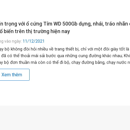
n trọng với ổ cứng Tím WD 500Gb dựng, nhái, tráo nhãn
ổ biến trên thị trường hiện nay
ng vào ngày:
11/12/2021
y bộ không đòi hỏi nhiều về trang thiết bị, chỉ với một đôi giày tốt là
 đã có thể thoải mái sải bước qua những cung đường khác nhau; Kh
y bộ đơn thuần mà còn có thể đi bộ, chạy đường bằng, chạy nước rú
g đồi, lên dốc… […]
Xem thêm