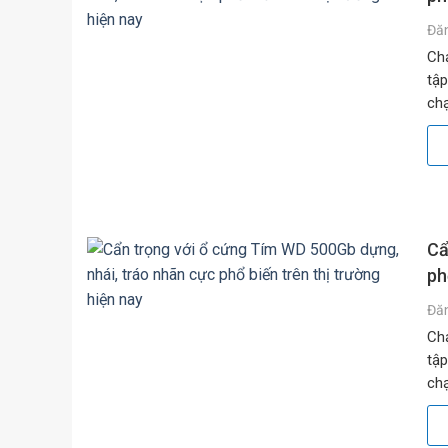
Đă
Chạ
tập
chạ
băn
Cẩ
ph
Đă
Chạ
tập
chạ
băn