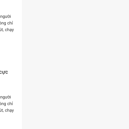
 người
ông chỉ
t, chạy
 cực
 người
ông chỉ
t, chạy