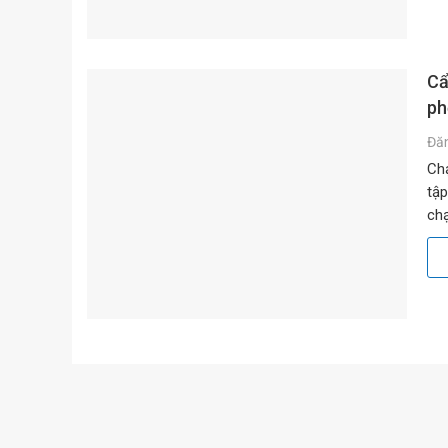
Cẩ
ph
Đă
Chạ
tập
chạ
băn