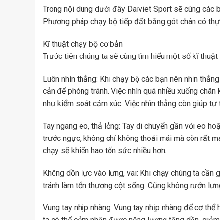
Trong nội dung dưới đây Daiviet Sport sẽ cùng các 
Phương pháp chạy bộ tiếp đất bằng gót chân có thự
Kĩ thuật chạy bộ cơ bản
Trước tiên chúng ta sẽ cùng tìm hiểu một số kĩ thuật
Luôn nhìn thẳng: Khi chạy bộ các bạn nên nhìn thẳng 
cản để phòng tránh. Việc nhìn quá nhiều xuống chân 
như kiểm soát cảm xúc. Việc nhìn thẳng còn giúp tư 
Tay ngang eo, thả lỏng: Tay di chuyển gần với eo hoặ
trước ngực, không chỉ không thoải mái mà còn rất mau
chạy sẽ khiến hao tốn sức nhiều hơn.
Không dồn lực vào lưng, vai: Khi chạy chúng ta cần 
tránh làm tổn thương cột sống. Cũng không rướn lưng
Vung tay nhịp nhàng: Vung tay nhịp nhàng để cơ thể 
ta có thể cảm nhận được năng lượng tăng dần, giảm