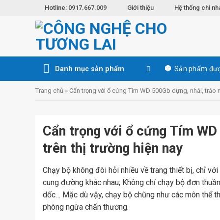
Skip
Hotline: 0917.667.009
Giới thiệu
Hệ thống chi nh
to
content
Danh mục sản phẩm
Sản phẩm đượ
Trang chủ
»
Cẩn trọng với ổ cứng Tím WD 500Gb dựng, nhái, tráo n
Cẩn trọng với ổ cứng Tím WD 
trên thị trường hiện nay
Chạy bộ không đòi hỏi nhiều về trang thiết bị, chỉ vớ
cung đường khác nhau; Không chỉ chạy bộ đơn thuần 
dốc… Mặc dù vậy, chạy bộ chũng như các môn thể tha
phòng ngừa chấn thương.