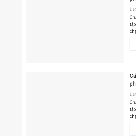
Đă
Chạ
tập
chạ
băn
Cẩ
ph
Đă
Chạ
tập
chạ
băn