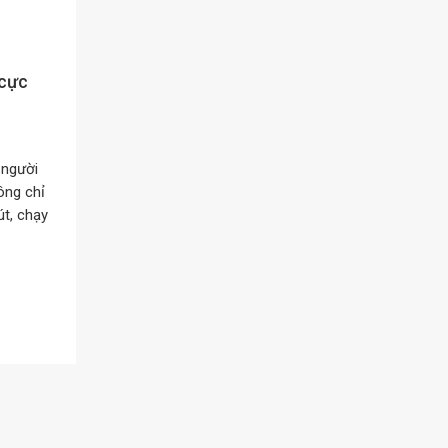
 cực
 người
ông chỉ
t, chạy