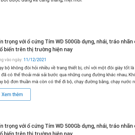
n trọng với ổ cứng Tím WD 500Gb dựng, nhái, tráo nhãn
ổ biến trên thị trường hiện nay
ng vào ngày:
11/12/2021
y bộ không đòi hỏi nhiều về trang thiết bị, chỉ với một đôi giày tốt là
 đã có thể thoải mái sải bước qua những cung đường khác nhau; Kh
y bộ đơn thuần mà còn có thể đi bộ, chạy đường bằng, chạy nước rú
g đồi, lên dốc… […]
Xem thêm
n trọng với ổ cứng Tím WD 500Gb dựng, nhái, tráo nhãn
ổ biến trên thị trường hiện nay