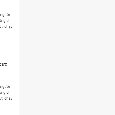
 người
ông chỉ
t, chạy
 cực
 người
ông chỉ
t, chạy