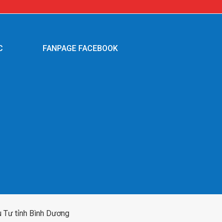
C
FANPAGE FACEBOOK
g
 Tư tỉnh Bình Dương