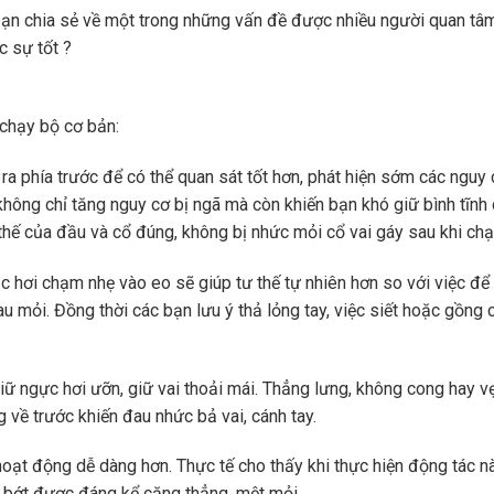
bạn chia sẻ về một trong những vấn đề được nhiều người quan tâm,
c sự tốt ?
 chạy bộ cơ bản:
ra phía trước để có thể quan sát tốt hơn, phát hiện sớm các nguy 
không chỉ tăng nguy cơ bị ngã mà còn khiến bạn khó giữ bình tĩnh
thế của đầu và cổ đúng, không bị nhức mỏi cổ vai gáy sau khi chạ
c hơi chạm nhẹ vào eo sẽ giúp tư thế tự nhiên hơn so với việc để
 mỏi. Đồng thời các bạn lưu ý thả lỏng tay, việc siết hoặc gồng c
giữ ngực hơi ưỡn, giữ vai thoải mái. Thẳng lưng, không cong hay v
 về trước khiến đau nhức bả vai, cánh tay.
hoạt động dễ dàng hơn. Thực tế cho thấy khi thực hiện động tác n
 bớt được đáng kể căng thẳng, mệt mỏi.