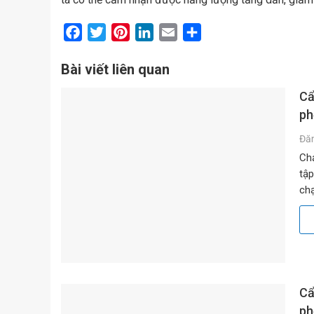
Facebook
Twitter
Pinterest
LinkedIn
Email
Share
Bài viết liên quan
Cẩ
ph
Đă
Chạ
tập
chạ
băn
Cẩ
ph