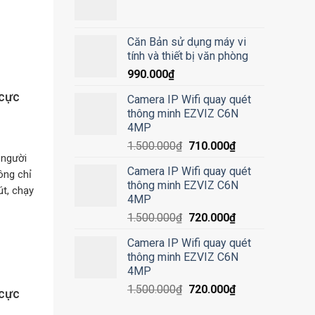
Căn Bản sử dụng máy vi
tính và thiết bị văn phòng
990.000
₫
 cực
Camera IP Wifi quay quét
thông minh EZVIZ C6N
4MP
1.500.000
₫
710.000
₫
 người
Camera IP Wifi quay quét
ông chỉ
thông minh EZVIZ C6N
t, chạy
4MP
1.500.000
₫
720.000
₫
Camera IP Wifi quay quét
thông minh EZVIZ C6N
4MP
1.500.000
₫
720.000
₫
 cực