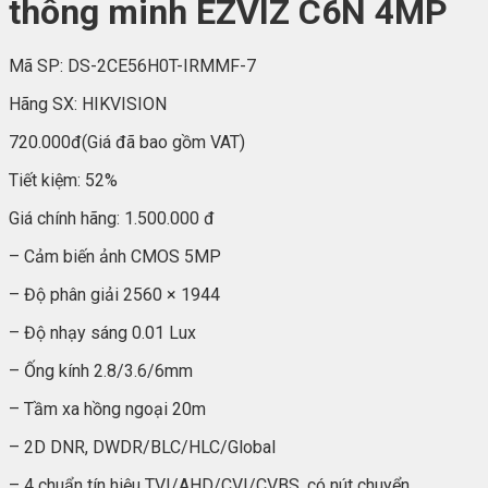
thông minh EZVIZ C6N 4MP
Mã SP:
DS-2CE56H0T-IRMMF-7
Hãng SX:
HIKVISION
720.000đ
(Giá đã bao gồm VAT)
Tiết kiệm:
52%
Giá chính hãng:
1.500.000 đ
– Cảm biến ảnh CMOS 5MP
– Độ phân giải 2560 × 1944
– Độ nhạy sáng 0.01 Lux
– Ống kính 2.8/3.6/6mm
– Tầm xa hồng ngoại 20m
– 2D DNR, DWDR/BLC/HLC/Global
– 4 chuẩn tín hiệu TVI/AHD/CVI/CVBS, có nút chuyển