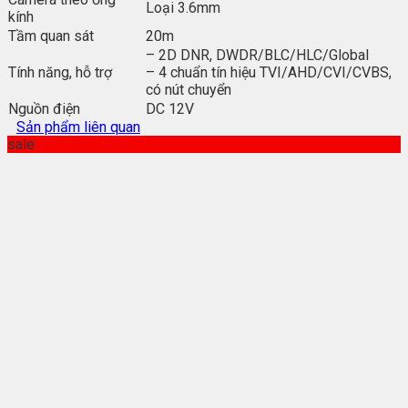
Loại 3.6mm
kính
Tầm quan sát
20m
– 2D DNR, DWDR/BLC/HLC/Global
Tính năng, hỗ trợ
– 4 chuẩn tín hiệu TVI/AHD/CVI/CVBS,
có nút chuyển
Nguồn điện
DC 12V
Sản phẩm liên quan
sale