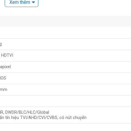
Xem thêm
g
 HDTVI
apixel
MOS
.6mm
NR, DWDR/BLC/HLC/Global
T-IRMMF mới nhất, quý khách hàng vui lòng liên hệ HOTLINE
ẩn tín hiệu TVI/AHD/CVI/CVBS, có nút chuyển