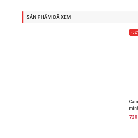
SẢN PHẨM ĐÃ XEM
52
+
Came
min
720