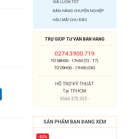
GIÁ LUÔN TỐT
BÁN HÀNG CHUYÊN NGHIỆP
HẬU MÃI CHU ĐÁO
TRỢ GIÚP TƯ VẤN BÁN HÀNG
0274.3900.719
TỪ 08H00 - 17H30 (T2 - T7)
TỪ 09H00 - 17H00 (CN)
HỖ TRỢ KỸ THUẬT
Tại TP.HCM:
0566.372.333 -
SẢN PHẨM BẠN ĐANG XEM
52%