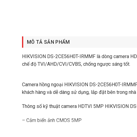
MÔ TẢ SẢN PHẨM
HIKVISION DS-2CE56H0T-IRMMF là dòng camera HDTVI 
chế độ TVI/AHD/CVI/CVBS, chống ngược sáng tốt.
Camera hồng ngoại HIKVISION DS-2CE56H0T-IRMMF cho
khách hàng và dễ dàng sử dụng, lắp đặt bên trong nhà 
Thông số kỹ thuật camera HDTVI 5MP HIKVISION 
– Cảm biến ảnh CMOS 5MP
– Độ phân giải 2560 × 1944