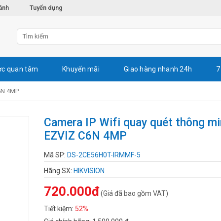
ánh
Tuyển dụng
c quan tâm
Khuyến mãi
Giao hàng nhanh 24h
7
C6N 4MP
Camera IP Wifi quay quét thông m
EZVIZ C6N 4MP
Mã SP:
DS-2CE56H0T-IRMMF-5
Hãng SX:
HIKVISION
720.000đ
(Giá đã bao gồm VAT)
Tiết kiệm:
52%