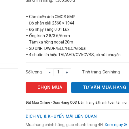
Giá chính hãng:
1.500.000 đ
– Cảm biến ảnh CMOS 5MP
– Độ phân giải 2560 × 1944
– Độ nhạy sáng 0.01 Lux
– Ống kính 2.8/3.6/6mm
– Tầm xa hồng ngoại 20m
– 2D DNR, DWDR/BLC/HLC/Global
– 4 chuẩn tín hiệu TVI/AHD/CVI/CVBS, có nút chuyển
Số lượng:
-
+
Tình trạng:
Còn hàng
CHỌN MUA
TƯ VẤN MUA HÀNG
Đặt Mua Online - Giao Hàng COD kiểm hàng & thanh toán tận nơi
DỊCH VỤ & KHUYẾN MÃI LIÊN QUAN
Mua hàng chính hãng, giao nhanh trong 4H.
Xem ngay