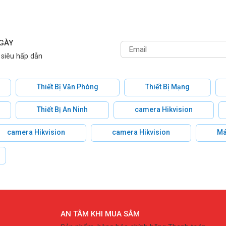
NGÀY
 siêu hấp dẫn
Thiết Bị Văn Phòng
Thiết Bị Mạng
Thiết Bị An Ninh
camera Hikvision
camera Hikvision
camera Hikvision
Má
AN TÂM KHI MUA SẮM