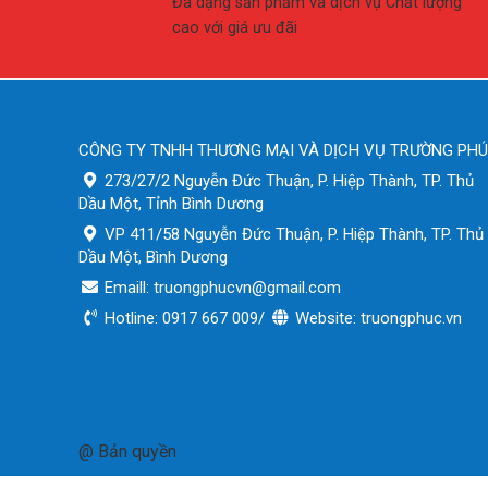
Đa dạng sản phẩm và dịch vụ Chất lượng
cao với giá ưu đãi
CÔNG TY TNHH THƯƠNG MẠI VÀ DỊCH VỤ TRƯỜNG PH
273/27/2 Nguyễn Đức Thuận, P. Hiệp Thành, TP. Thủ
Dầu Một, Tỉnh Bình Dương
VP 411/58 Nguyễn Đức Thuận, P. Hiệp Thành, TP. Thủ
Dầu Một, Bình Dương
Emaill: truongphucvn@gmail.com
Hotline: 0917 667 009/
Website: truongphuc.vn
@ Bản quyền