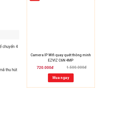
ể chuyển 4
+
Camera IP Wifi quay quét thông minh
EZVIZ C6N 4MP
1.500.000đ
720.000đ
ã thu hút
Mua ngay