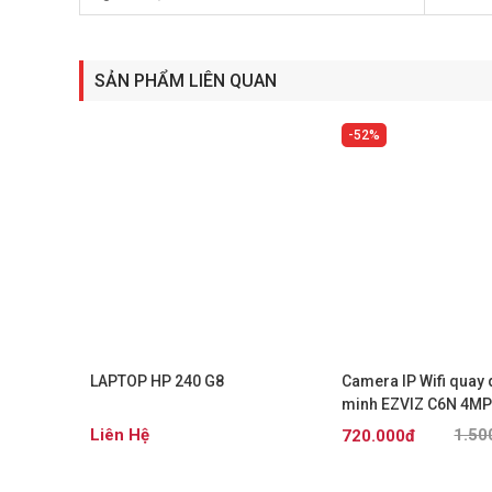
SẢN PHẨM LIÊN QUAN
52%
+
+
LAPTOP HP 240 G8
Camera IP Wifi quay 
minh EZVIZ C6N 4MP
Liên Hệ
1.50
720.000đ
Đã bán 0
Đã bán 0