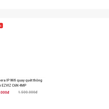
%
ra IP Wifi quay quét thông
h EZVIZ C6N 4MP
1.500.000đ
.000đ
Đã bán 0