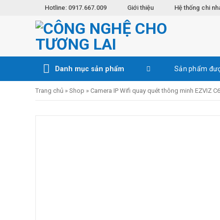
Skip
Hotline: 0917.667.009
Giới thiệu
Hệ thống chi nh
to
content
Danh mục sản phẩm
Sản phẩm đượ
Trang chủ
»
Shop
»
Camera IP Wifi quay quét thông minh EZVIZ 