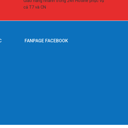
Giao hàng nhanh trong 24h Hotline phục vụ
cả T7 và CN
C
FANPAGE FACEBOOK
g