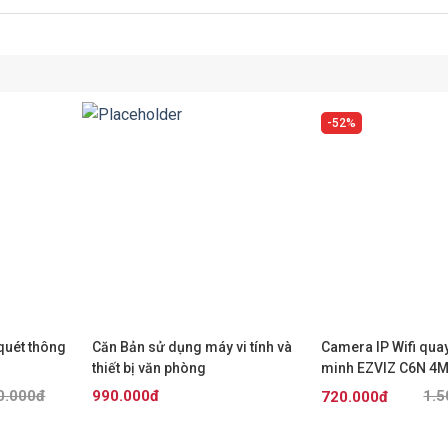
52%
+
+
quét thông
Căn Bản sử dụng máy vi tính và
Camera IP Wifi qua
thiết bị văn phòng
minh EZVIZ C6N 4
0.000đ
990.000đ
1.5
720.000đ
Đã bán 0
Đã bán