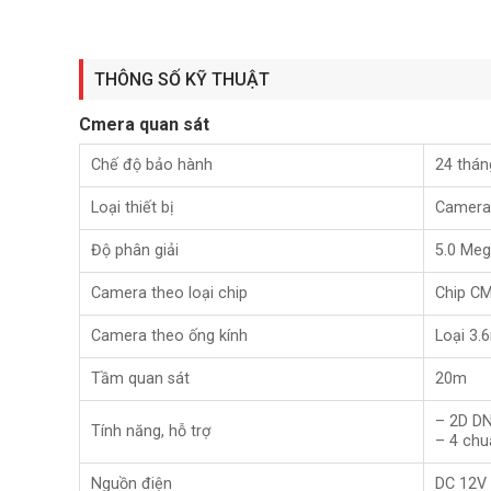
– Độ nhạy sáng 0.01 Lux
THÔNG SỐ KỸ THUẬT
– Ống kính 2.8/3.6/6mm
Cmera quan sát
– Tầm xa hồng ngoại 20m
Chế độ bảo hành
24 thán
– 2D DNR, DWDR/BLC/HLC/Global
Loại thiết bị
Camera
– 4 chuẩn tín hiệu TVI/AHD/CVI/CVBS, có nút chuyển
Độ phân giải
5.0 Meg
– Nguồn 12 VDC
Camera theo loại chip
Chip C
Camera theo ống kính
Loại 3
– Xuất xứ: Trung Quốc.
Tầm quan sát
20m
– Bảo hành: 24 tháng.
– 2D D
Tính năng, hỗ trợ
Đặt mua Online ngay sản phẩm HIKVISION DS-2CE56H0
– 4 chu
để được hỗ trợ tốt nhất.
Nguồn điện
DC 12V