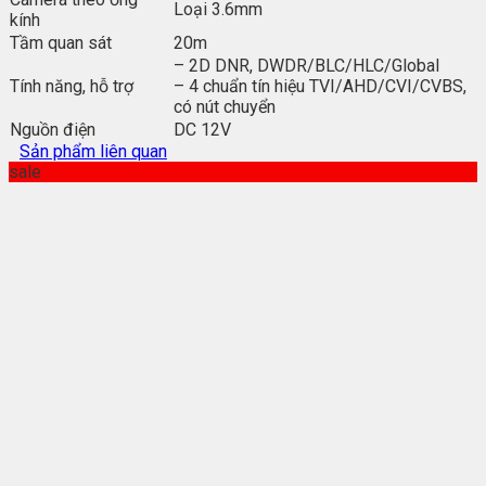
Loại 3.6mm
kính
Tầm quan sát
20m
– 2D DNR, DWDR/BLC/HLC/Global
Tính năng, hỗ trợ
– 4 chuẩn tín hiệu TVI/AHD/CVI/CVBS,
có nút chuyển
Nguồn điện
DC 12V
Sản phẩm liên quan
sale