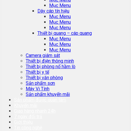
Mục Menu
Dây cáp tín hiệu
Mục Menu
Mục Menu
Mục Menu
Thiết bị quang – cáp quang
Mục Menu
Mục Menu
Mục Menu
Camera giám sát
Thiết bị điện thông minh
Thiết bị phòng nổ hầm lò
Thiết bị y tế
Thiết bị văn phòng
Sản phẩm sơn
Máy Vi Tính
Sản phẩm khuyến mãi
Sản phẩm được quan tâm
Khuyến mãi
Giao hàng nhanh 24h
7 ngày đổi trả
Giới thiệu
Tin công nghệ