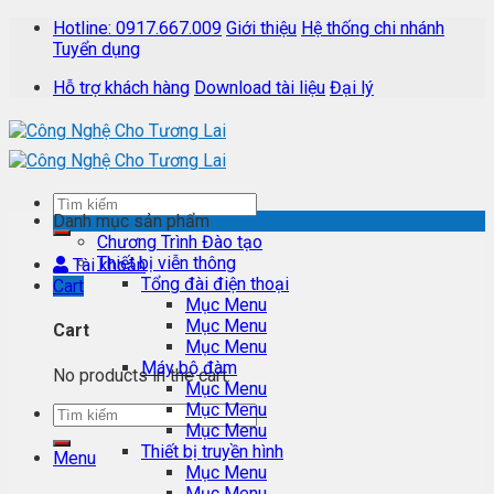
Skip
Hotline: 0917.667.009
Giới thiệu
Hệ thống chi nhánh
to
Tuyển dụng
content
Hỗ trợ khách hàng
Download tài liệu
Đại lý
Danh mục sản phẩm
Chương Trình Đào tạo
Thiết bị viễn thông
Tài khoản
Tổng đài điện thoại
Cart
Mục Menu
Mục Menu
Cart
Mục Menu
Máy bộ đàm
No products in the cart.
Mục Menu
Mục Menu
Mục Menu
Thiết bị truyền hình
Menu
Mục Menu
Mục Menu