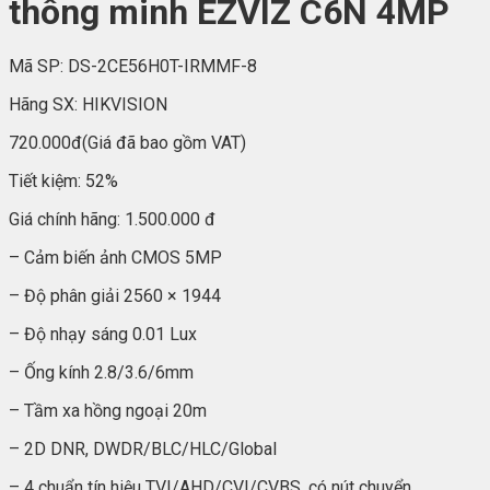
thông minh EZVIZ C6N 4MP
Mã SP:
DS-2CE56H0T-IRMMF-8
Hãng SX:
HIKVISION
720.000đ
(Giá đã bao gồm VAT)
Tiết kiệm:
52%
Giá chính hãng:
1.500.000 đ
– Cảm biến ảnh CMOS 5MP
– Độ phân giải 2560 × 1944
– Độ nhạy sáng 0.01 Lux
– Ống kính 2.8/3.6/6mm
– Tầm xa hồng ngoại 20m
– 2D DNR, DWDR/BLC/HLC/Global
– 4 chuẩn tín hiệu TVI/AHD/CVI/CVBS, có nút chuyển