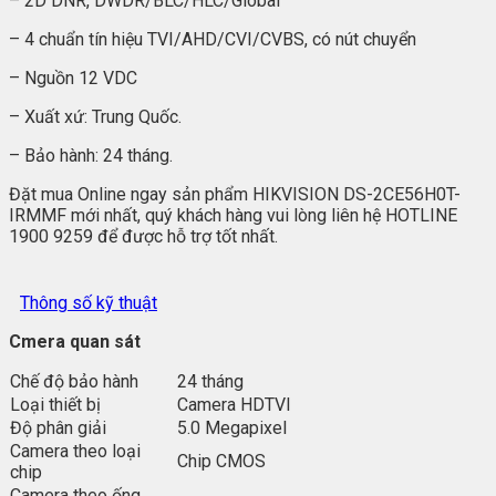
– 2D DNR, DWDR/BLC/HLC/Global
– 4 chuẩn tín hiệu TVI/AHD/CVI/CVBS, có nút chuyển
– Nguồn 12 VDC
– Xuất xứ: Trung Quốc.
– Bảo hành: 24 tháng.
Đặt mua Online ngay sản phẩm HIKVISION DS-2CE56H0T-
IRMMF mới nhất, quý khách hàng vui lòng liên hệ HOTLINE
1900 9259 để được hỗ trợ tốt nhất.
Thông số kỹ thuật
Cmera quan sát
Chế độ bảo hành
24 tháng
Loại thiết bị
Camera HDTVI
Độ phân giải
5.0 Megapixel
Camera theo loại
Chip CMOS
chip
Camera theo ống