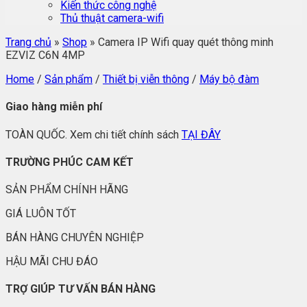
Kiến thức công nghệ
Thủ thuật camera-wifi
Trang chủ
»
Shop
»
Camera IP Wifi quay quét thông minh
EZVIZ C6N 4MP
Home
/
Sản phẩm
/
Thiết bị viễn thông
/
Máy bộ đàm
Giao hàng miễn phí
TOÀN QUỐC. Xem chi tiết chính sách
TẠI ĐÂY
TRƯỜNG PHÚC CAM KẾT
SẢN PHẨM CHÍNH HÃNG
GIÁ LUÔN TỐT
BÁN HÀNG CHUYÊN NGHIỆP
HẬU MÃI CHU ĐÁO
TRỢ GIÚP TƯ VẤN BÁN HÀNG