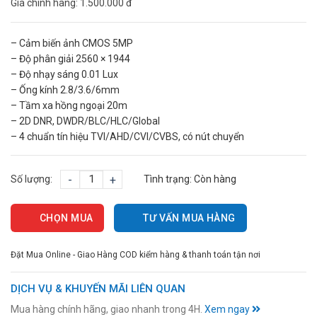
Giá chính hãng:
1.500.000 đ
– Cảm biến ảnh CMOS 5MP
– Độ phân giải 2560 × 1944
– Độ nhạy sáng 0.01 Lux
– Ống kính 2.8/3.6/6mm
– Tầm xa hồng ngoại 20m
– 2D DNR, DWDR/BLC/HLC/Global
– 4 chuẩn tín hiệu TVI/AHD/CVI/CVBS, có nút chuyển
Số lượng:
-
+
Tình trạng:
Còn hàng
CHỌN MUA
TƯ VẤN MUA HÀNG
Đặt Mua Online - Giao Hàng COD kiểm hàng & thanh toán tận nơi
DỊCH VỤ & KHUYẾN MÃI LIÊN QUAN
Mua hàng chính hãng, giao nhanh trong 4H.
Xem ngay