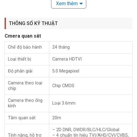
Xem thêm
THÔNG SỐ KỸ THUẬT
Camera hồng ngoại HIKVISION DS-2CE56H0T-IRMMF cho
Cmera quan sát
độ phân giải HD cho hình ảnh sắc nét, chất lượng cao. Mẫu
mã thu hút khách hàng và dễ dàng sử dụng, lắp đặt bên
Chế độ bảo hành
24 tháng
trong nhà cho gia đình, văn phòng, cửa hàng.
Loại thiết bị
Camera HDTVI
Thông số kỹ thuật camera HDTVI 5MP HIKVISION DS-
Độ phân giải
5.0 Megapixel
2CE56H0T-IRMMF
Camera theo loại
Chip CMOS
– Cảm biến ảnh CMOS 5MP
chip
Camera theo ống
– Độ phân giải 2560 × 1944
Loại 3.6mm
kính
– Độ nhạy sáng 0.01 Lux
Tầm quan sát
20m
– Ống kính 2.8/3.6/6mm
– 2D DNR, DWDR/BLC/HLC/Global
Tính năng, hỗ trợ
– 4 chuẩn tín hiệu TVI/AHD/CVI/CVBS,