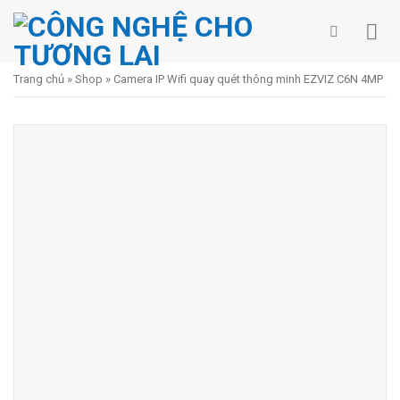
Skip
to
content
Trang chủ
»
Shop
»
Camera IP Wifi quay quét thông minh EZVIZ C6N 4MP