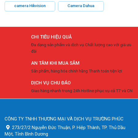
camera Hikvision
Camera Dahua
CHI TIÊU HIỆU QUẢ
Đa dạng sản phẩm và dịch vụ Chất lượng cao với giá ưu
đãi
AN TÂM KHI MUA SẮM
Sản phẩm, hàng hóa chính hãng Thanh toán tiện lợi
DỊCH VỤ CHU ĐÁO
Giao hàng nhanh trong 24h Hotline phục vụ cả T7 và CN
CÔNG TY TNHH THƯƠNG MẠI VÀ DỊCH VỤ TRƯỜNG PHÚC
273/27/2 Nguyễn Đức Thuận, P. Hiệp Thành, TP. Thủ Dầu
Một, Tỉnh Bình Dương