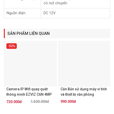
có nút chuyển
– Tầm xa hồng ngoại 20m
Nguồn điện
DC 12V
– 2D DNR, DWDR/BLC/HLC/Global
– 4 chuẩn tín hiệu TVI/AHD/CVI/CVBS, có nút chuyển
SẢN PHẨM LIÊN QUAN
– Nguồn 12 VDC
52%
– Xuất xứ: Trung Quốc.
– Bảo hành: 24 tháng.
Đặt mua Online ngay sản phẩm HIKVISION DS-2CE56H0T-
IRMMF mới nhất, quý khách hàng vui lòng liên hệ HOTLINE
1900 9259 để được hỗ trợ tốt nhất.
Camera IP Wifi quay quét
Căn Bản sử dụng máy vi tính
thông minh EZVIZ C6N 4MP
và thiết bị văn phòng
1.500.000đ
990.000đ
720.000đ
Đã bán 0
Đã bán 0