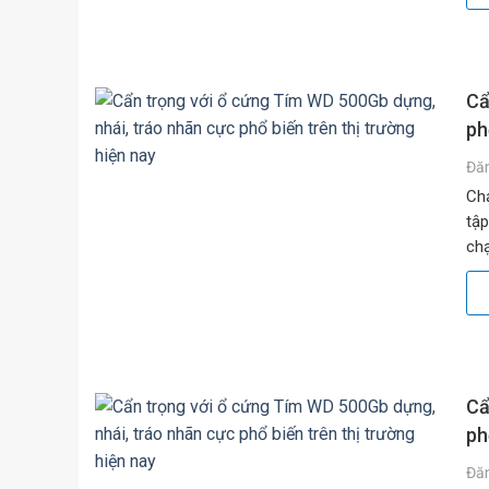
Cẩ
ph
Đă
Chạ
tập
chạ
băn
Cẩ
ph
Đă