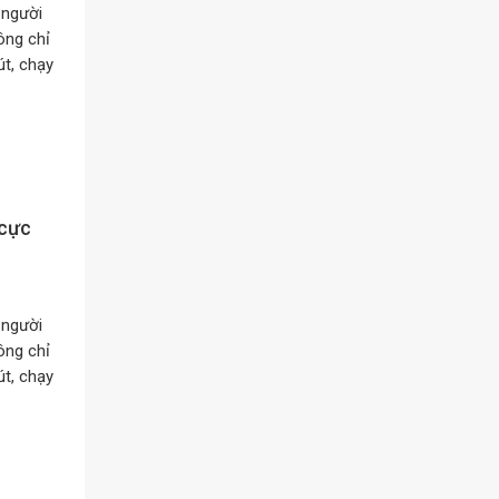
 người
ông chỉ
t, chạy
 cực
 người
ông chỉ
t, chạy