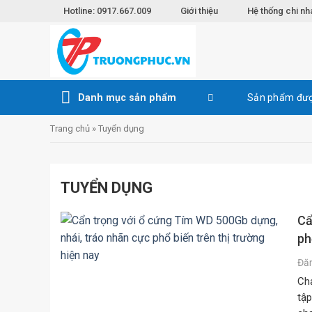
Skip
Hotline: 0917.667.009
Giới thiệu
Hệ thống chi nh
to
content
Danh mục sản phẩm
Sản phẩm đượ
Trang chủ
»
Tuyển dụng
TUYỂN DỤNG
Cẩ
ph
Đă
Chạ
tập