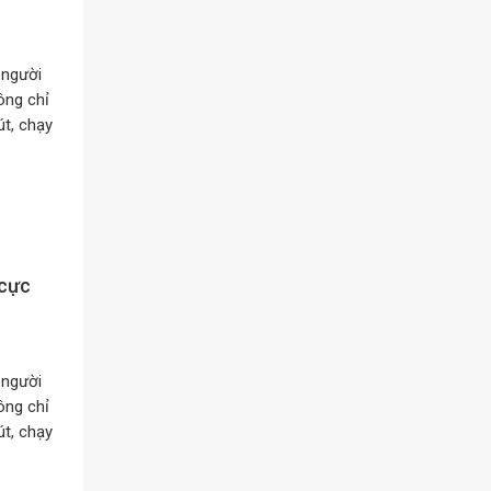
 người
ông chỉ
t, chạy
 cực
 người
ông chỉ
t, chạy