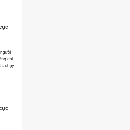
 cực
 người
ông chỉ
t, chạy
 cực