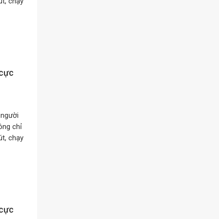
t, chạy
 cực
 người
ông chỉ
t, chạy
 cực