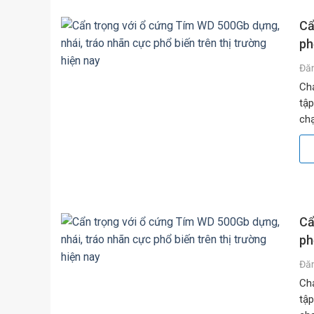
Cẩ
ph
Đă
Chạ
tập
chạ
băn
Cẩ
ph
Đă
Chạ
tập