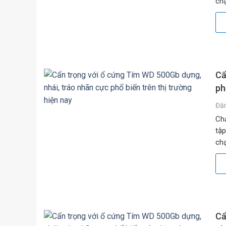
chạ
băn
Cẩ
ph
Đă
Chạ
tập
chạ
băn
Cẩ