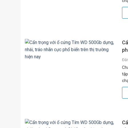
chạ
băn
Cẩ
ph
Đă
Chạ
tập
chạ
băn
Cẩ