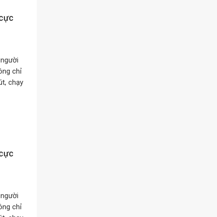
 cực
 người
ông chỉ
t, chạy
 cực
 người
ông chỉ