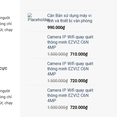
Căn Bản sử dụng máy vi
 người
tính và thiết bị văn phòng
ông chỉ
990.000
₫
t, chạy
Camera IP Wifi quay quét
thông minh EZVIZ C6N
4MP
1.500.000
₫
710.000
₫
Camera IP Wifi quay quét
 cực
thông minh EZVIZ C6N
4MP
1.500.000
₫
720.000
₫
Camera IP Wifi quay quét
 người
thông minh EZVIZ C6N
ông chỉ
4MP
t, chạy
1.500.000
₫
720.000
₫