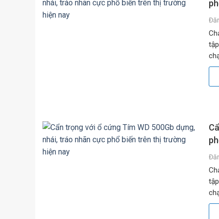
ph
Đă
Chạ
tập
chạ
băn
Cẩ
ph
Đă
Chạ
tập
chạ
băn