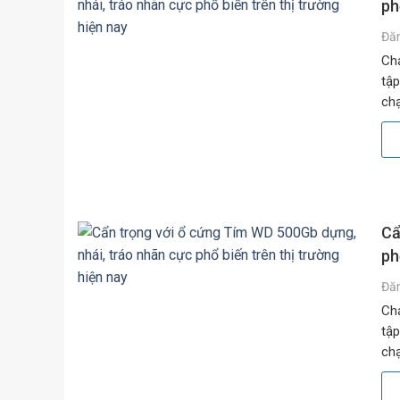
ph
Đă
Chạ
tập
chạ
băn
Cẩ
ph
Đă
Chạ
tập
chạ
băn