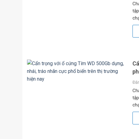
Chạ
tập
chạ
băn
Cẩ
ph
Đă
Chạ
tập
chạ
băn